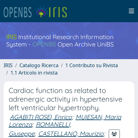
IRIS
Institutional Research Information
System -
OPENBS
Open Archive UniBS
IRIS
Catalogo Ricerca
1 Contributo su Rivista
1.1 Articolo in rivista
Cardiac function as related to
adrenergic activity in hypertensive
left ventricular hypertrophy.
AGABITI ROSEI, Enrico
;
MUIESAN, Maria
Lorenza
;
ROMANELLI,
Giuseppe
;
CASTELLANO, Maurizio
;