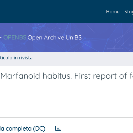
Home
Sfo
 -
OPENBS
Open Archive UniBS
ticolo in rivista
Marfanoid habitus. First report of 
a completa (DC)