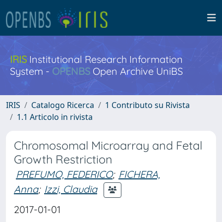
IRIS
Institutional Research Information
System -
OPENBS
Open Archive UniBS
IRIS
Catalogo Ricerca
1 Contributo su Rivista
1.1 Articolo in rivista
Chromosomal Microarray and Fetal
Growth Restriction
PREFUMO, FEDERICO
;
FICHERA,
Anna
;
Izzi, Claudia
2017-01-01