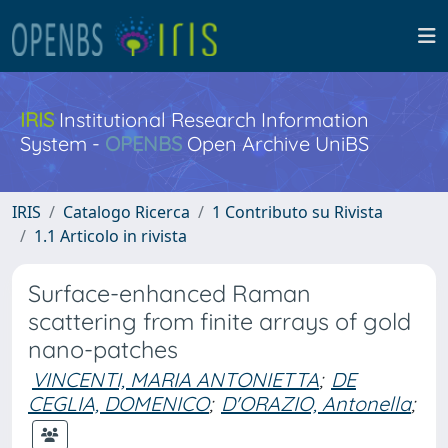
IRIS
Institutional Research Information
System -
OPENBS
Open Archive UniBS
IRIS
Catalogo Ricerca
1 Contributo su Rivista
1.1 Articolo in rivista
Surface-enhanced Raman
scattering from finite arrays of gold
nano-patches
VINCENTI, MARIA ANTONIETTA
;
DE
CEGLIA, DOMENICO
;
D'ORAZIO, Antonella
;