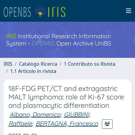
IRIS
Institutional Research Information
System -
OPENBS
Open Archive UniBS
IRIS
Catalogo Ricerca
1 Contributo su Rivista
1.1 Articolo in rivista
18F-FDG PET/CT and extragastric
MALT lymphoma: role of Ki-67 score
and plasmacytic differentiation
Albano, Domenico
;
GIUBBINI,
Raffaele
;
BERTAGNA, Francesco