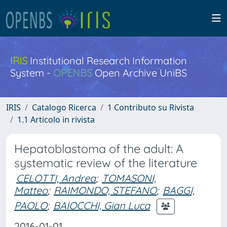
IRIS
Institutional Research Information
System -
OPENBS
Open Archive UniBS
IRIS
Catalogo Ricerca
1 Contributo su Rivista
1.1 Articolo in rivista
Hepatoblastoma of the adult: A
systematic review of the literature
CELOTTI, Andrea
;
TOMASONI,
Matteo
;
RAIMONDO, STEFANO
;
BAGGI,
PAOLO
;
BAIOCCHI, Gian Luca
2016-01-01