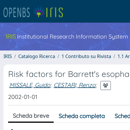
IRIS
Institutional Research Information System
IRIS
Catalogo Ricerca
1 Contributo su Rivista
1.1 Ar
Risk factors for Barrett's esoph
MISSALE, Guido
;
CESTARI, Renzo
;
2002-01-01
Scheda breve
Scheda completa
Sched