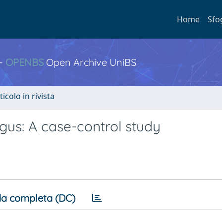
Home
Sfo
 -
OPENBS
Open Archive UniBS
ticolo in rivista
agus: A case-control study
a completa (DC)