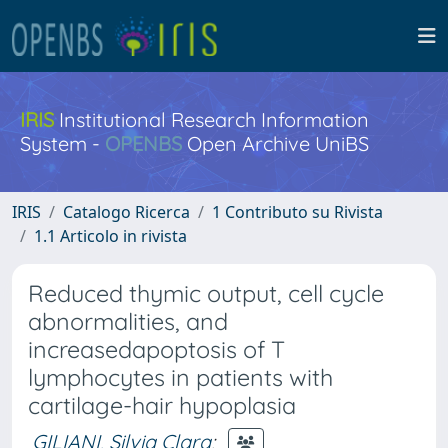
IRIS
Institutional Research Information
System -
OPENBS
Open Archive UniBS
IRIS
Catalogo Ricerca
1 Contributo su Rivista
1.1 Articolo in rivista
Reduced thymic output, cell cycle
abnormalities, and
increasedapoptosis of T
lymphocytes in patients with
cartilage-hair hypoplasia
GILIANI, Silvia Clara
;