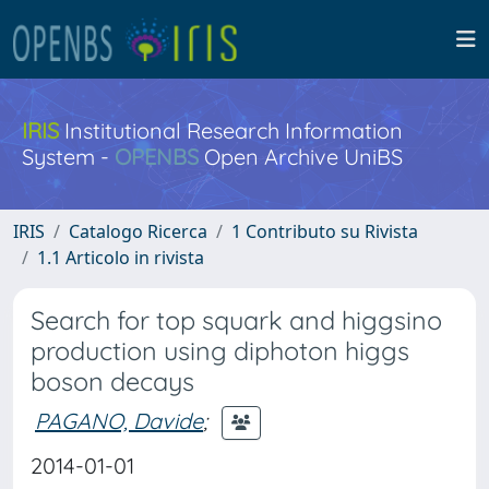
IRIS
Institutional Research Information
System -
OPENBS
Open Archive UniBS
IRIS
Catalogo Ricerca
1 Contributo su Rivista
1.1 Articolo in rivista
Search for top squark and higgsino
production using diphoton higgs
boson decays
PAGANO, Davide
;
2014-01-01