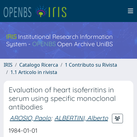
IRIS
Institutional Research Information
System -
OPENBS
Open Archive UniBS
IRIS
Catalogo Ricerca
1 Contributo su Rivista
1.1 Articolo in rivista
Evaluation of heart isoferritins in
serum using specific monoclonal
antibodies
AROSIO, Paolo
;
ALBERTINI, Alberto
1984-01-01