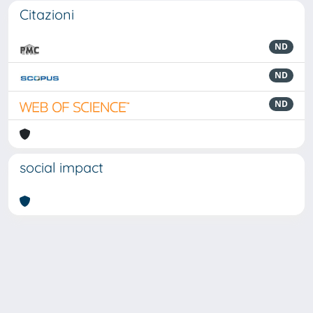
Citazioni
ND
ND
ND
social impact