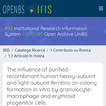
IRIS
Institutional Research Information
System -
OPENBS
Open Archive UniBS
IRIS
Catalogo Ricerca
1 Contributo su Rivista
1.1 Articolo in rivista
The influence of purified
recombinant human heavy-subunit
and light-subunit ferritins on colony
formation in vitro by granulocyte-
macrophage and erythroid
progenitor cells