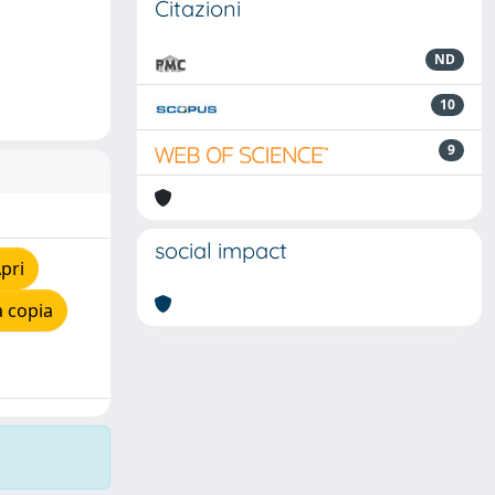
Citazioni
ND
10
9
social impact
pri
 copia