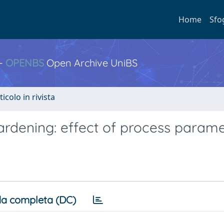
Home
Sfo
 -
OPENBS
Open Archive UniBS
ticolo in rivista
hardening: effect of process param
a completa (DC)