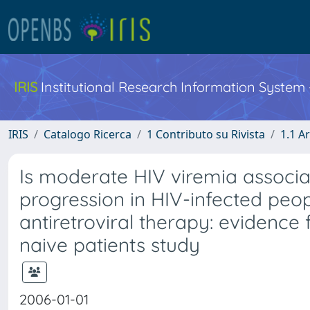
IRIS
Institutional Research Information System
IRIS
Catalogo Ricerca
1 Contributo su Rivista
1.1 Ar
Is moderate HIV viremia associate
progression in HIV-infected peop
antiretroviral therapy: evidence f
naive patients study
2006-01-01