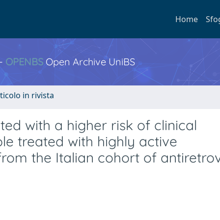
Home
Sfo
 -
OPENBS
Open Archive UniBS
ticolo in rivista
d with a higher risk of clinical
le treated with highly active
rom the Italian cohort of antiretrov