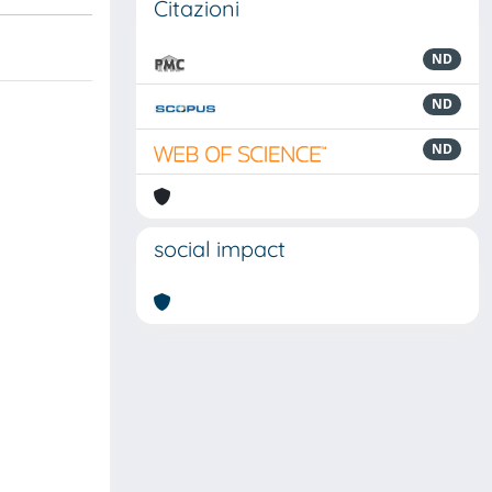
Citazioni
ND
ND
ND
social impact