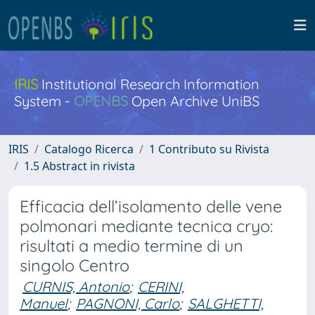
IRIS
Institutional Research Information
System -
OPENBS
Open Archive UniBS
IRIS
Catalogo Ricerca
1 Contributo su Rivista
1.5 Abstract in rivista
Efficacia dell’isolamento delle vene
polmonari mediante tecnica cryo:
risultati a medio termine di un
singolo Centro
CURNIS, Antonio
;
CERINI,
Manuel
;
PAGNONI, Carlo
;
SALGHETTI,