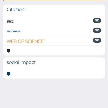
Citazioni
ND
ND
ND
social impact