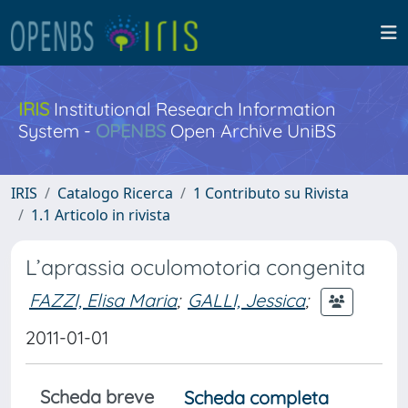
IRIS
Institutional Research Information
System -
OPENBS
Open Archive UniBS
IRIS
Catalogo Ricerca
1 Contributo su Rivista
1.1 Articolo in rivista
L’aprassia oculomotoria congenita
FAZZI, Elisa Maria
;
GALLI, Jessica
;
2011-01-01
Scheda breve
Scheda completa