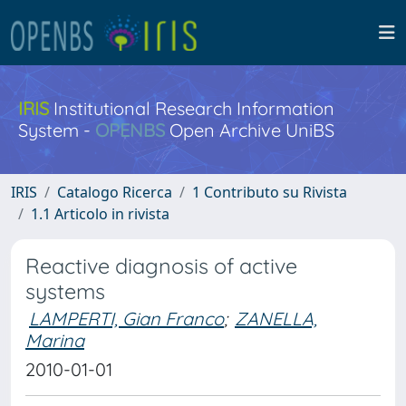
IRIS
Institutional Research Information
System -
OPENBS
Open Archive UniBS
IRIS
Catalogo Ricerca
1 Contributo su Rivista
1.1 Articolo in rivista
Reactive diagnosis of active
systems
LAMPERTI, Gian Franco
;
ZANELLA,
Marina
2010-01-01