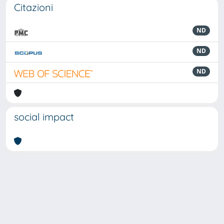
Citazioni
ND
ND
ND
social impact