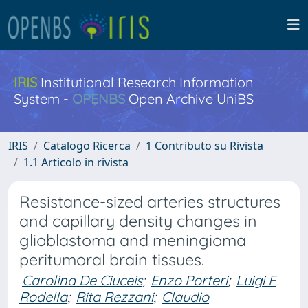
IRIS
Institutional Research Information
System -
OPENBS
Open Archive UniBS
IRIS
Catalogo Ricerca
1 Contributo su Rivista
1.1 Articolo in rivista
Resistance-sized arteries structures
and capillary density changes in
glioblastoma and meningioma
peritumoral brain tissues.
Carolina De Ciuceis
;
Enzo Porteri
;
Luigi F
Rodella
;
Rita Rezzani
;
Claudio