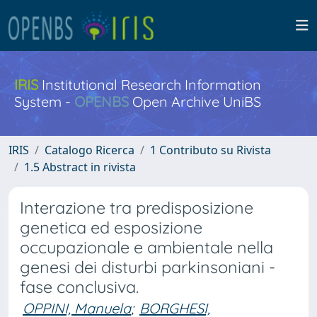
IRIS
Institutional Research Information
System -
OPENBS
Open Archive UniBS
IRIS
Catalogo Ricerca
1 Contributo su Rivista
1.5 Abstract in rivista
Interazione tra predisposizione
genetica ed esposizione
occupazionale e ambientale nella
genesi dei disturbi parkinsoniani -
fase conclusiva.
OPPINI, Manuela
;
BORGHESI,