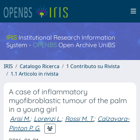
IRIS
Institutional Research Information
System -
OPENBS
Open Archive UniBS
IRIS
Catalogo Ricerca
1 Contributo su Rivista
1.1 Articolo in rivista
A case of inflammatory
myofibroblastic tumour of the palm
in a young girl
Arisi M.
;
Lorenzi L.
;
Rossi M. T.
;
Calzavara-
Pinton P. G.