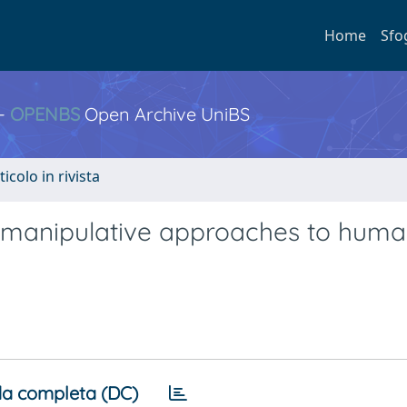
Home
Sfo
 -
OPENBS
Open Archive UniBS
ticolo in rivista
: manipulative approaches to hum
a completa (DC)