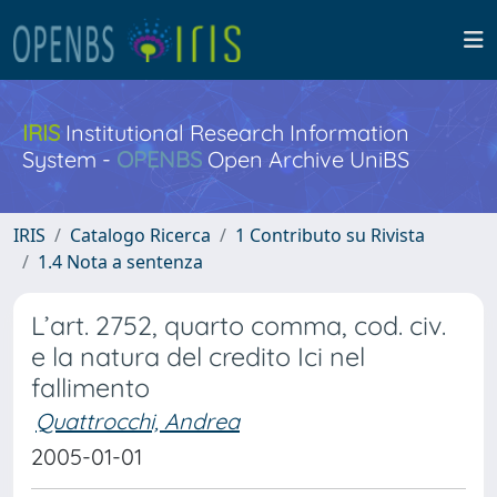
IRIS
Institutional Research Information
System -
OPENBS
Open Archive UniBS
IRIS
Catalogo Ricerca
1 Contributo su Rivista
1.4 Nota a sentenza
L’art. 2752, quarto comma, cod. civ.
e la natura del credito Ici nel
fallimento
Quattrocchi, Andrea
2005-01-01