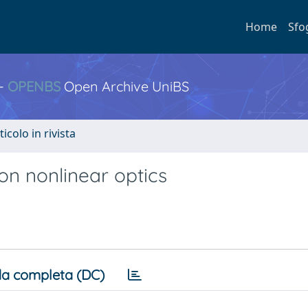
Home
Sfo
 -
OPENBS
Open Archive UniBS
ticolo in rivista
 on nonlinear optics
a completa (DC)