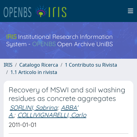
IRIS
Institutional Research Information
System -
OPENBS
Open Archive UniBS
IRIS
Catalogo Ricerca
1 Contributo su Rivista
1.1 Articolo in rivista
Recovery of MSWI and soil washing
residues as concrete aggregates
SORLINI, Sabrina
;
ABBA'
A.
;
COLLIVIGNARELLI, Carlo
2011-01-01