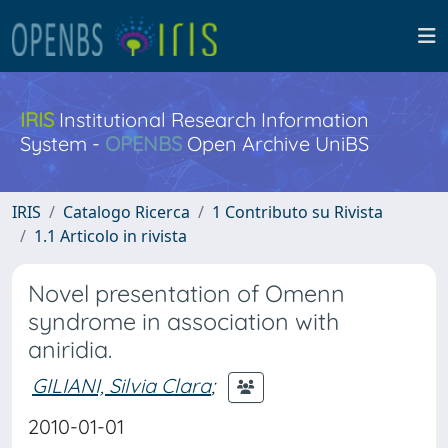
IRIS
Institutional Research Information
System -
OPENBS
Open Archive UniBS
IRIS
Catalogo Ricerca
1 Contributo su Rivista
1.1 Articolo in rivista
Novel presentation of Omenn
syndrome in association with
aniridia.
GILIANI, Silvia Clara
;
2010-01-01