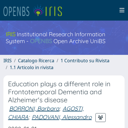
IRIS
Institutional Research Information
System -
OPENBS
Open Archive UniBS
IRIS
Catalogo Ricerca
1 Contributo su Rivista
1.1 Articolo in rivista
Education plays a different role in
Frontotemporal Dementia and
Alzheimer's disease
BORRONI, Barbara
;
AGOSTI,
CHIARA
;
PADOVANI, Alessandro