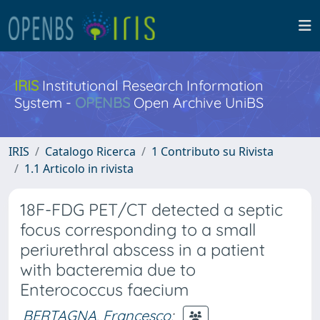
IRIS
Institutional Research Information
System -
OPENBS
Open Archive UniBS
IRIS
Catalogo Ricerca
1 Contributo su Rivista
1.1 Articolo in rivista
18F-FDG PET/CT detected a septic
focus corresponding to a small
periurethral abscess in a patient
with bacteremia due to
Enterococcus faecium
BERTAGNA, Francesco
;