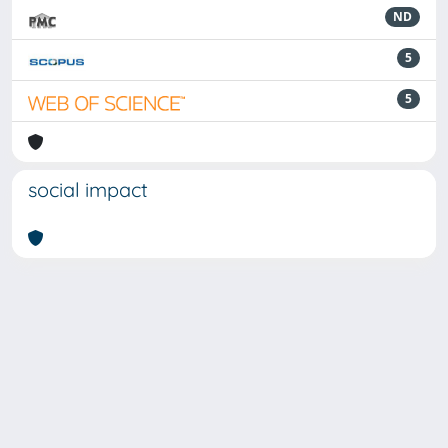
ND
5
5
social impact
Powered by
IRIS
-
about IRIS
-
Utilizzo dei cookie
-
Privacy
Copyright © 2026