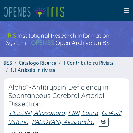
IRIS
Institutional Research Information
System -
OPENBS
Open Archive UniBS
IRIS
Catalogo Ricerca
1 Contributo su Rivista
1.1 Articolo in rivista
Alpha1-Antitrypsin Deficiency in
Spontaneous Cerebral Arterial
Dissection.
PEZZINI, Alessandro
;
PINI, Laura
;
GRASSI,
Vittorio
;
PADOVANI, Alessandro