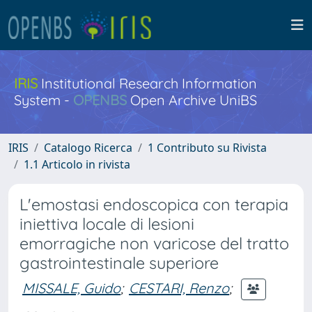
IRIS
Institutional Research Information
System -
OPENBS
Open Archive UniBS
IRIS
Catalogo Ricerca
1 Contributo su Rivista
1.1 Articolo in rivista
L'emostasi endoscopica con terapia
iniettiva locale di lesioni
emorragiche non varicose del tratto
gastrointestinale superiore
MISSALE, Guido
;
CESTARI, Renzo
;