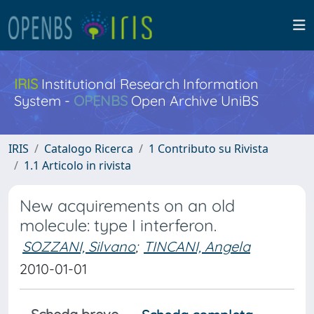
IRIS
Institutional Research Information
System -
OPENBS
Open Archive UniBS
IRIS
Catalogo Ricerca
1 Contributo su Rivista
1.1 Articolo in rivista
New acquirements on an old
molecule: type I interferon.
SOZZANI, Silvano
;
TINCANI, Angela
2010-01-01