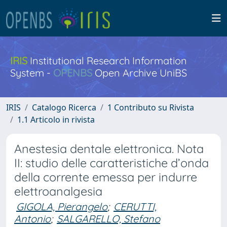
IRIS
Institutional Research Information
System -
OPENBS
Open Archive UniBS
IRIS
Catalogo Ricerca
1 Contributo su Rivista
1.1 Articolo in rivista
Anestesia dentale elettronica. Nota
II: studio delle caratteristiche d’onda
della corrente emessa per indurre
elettroanalgesia
GIGOLA, Pierangelo
;
CERUTTI,
Antonio
;
SALGARELLO, Stefano