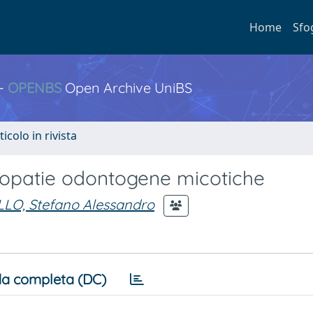
Home
Sfo
 -
OPENBS
Open Archive UniBS
ticolo in rivista
usopatie odontogene micotiche
LO, Stefano Alessandro
a completa (DC)