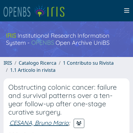
IRIS
Institutional Research Information
System -
OPENBS
Open Archive UniBS
IRIS
Catalogo Ricerca
1 Contributo su Rivista
1.1 Articolo in rivista
Obstructing colonic cancer: failure
and survival patterns over a ten-
year follow-up after one-stage
curative surgery.
CESANA, Bruno Mario
;