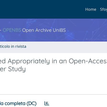
Home
Sfo
 -
OPENBS
Open Archive UniBS
ticolo in rivista
ed Appropriately in an Open-Acces
er Study
a completa (DC)