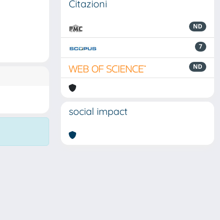
Citazioni
ND
7
ND
social impact