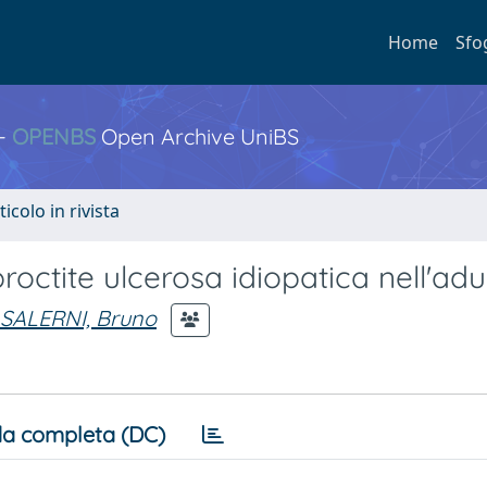
Home
Sfo
 -
OPENBS
Open Archive UniBS
ticolo in rivista
roctite ulcerosa idiopatica nell'adu
SALERNI, Bruno
a completa (DC)