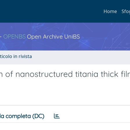
Home
Sfo
 -
OPENBS
Open Archive UniBS
ticolo in rivista
 of nanostructured titania thick fi
a completa (DC)