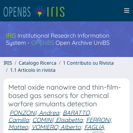
IRIS
Institutional Research Information
System -
OPENBS
Open Archive UniBS
IRIS
Catalogo Ricerca
1 Contributo su Rivista
1.1 Articolo in rivista
Metal oxide nanowire and thin-film-
based gas sensors for chemical
warfare simulants detection
PONZONI, Andrea
;
BARATTO,
Camilla
;
COMINI, Elisabetta
;
FERRONI,
Matteo
;
VOMIERO, Alberto
;
FAGLIA,