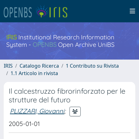
IRIS
Institutional Research Information
System -
OPENBS
Open Archive UniBS
IRIS
Catalogo Ricerca
1 Contributo su Rivista
1.1 Articolo in rivista
Il calcestruzzo fibrorinforzato per le
strutture del futuro
PLIZZARI, Giovanni
;
2005-01-01