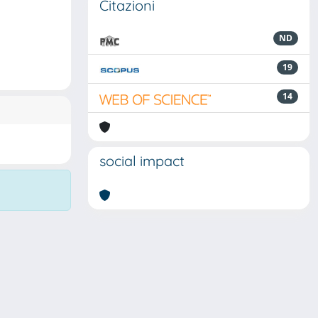
Citazioni
ND
19
14
social impact