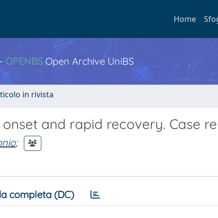
Home
Sfo
 -
OPENBS
Open Archive UniBS
ticolo in rivista
 onset and rapid recovery. Case re
onio
;
a completa (DC)