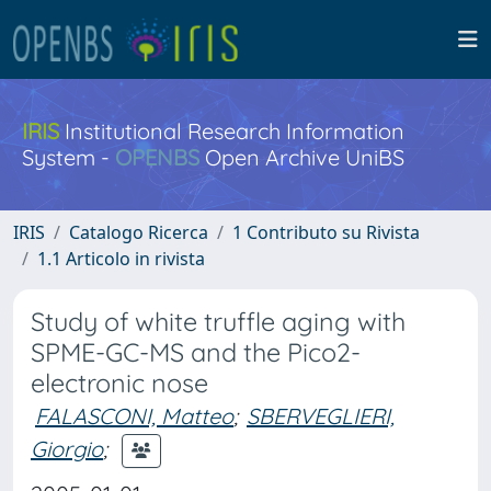
IRIS
Institutional Research Information
System -
OPENBS
Open Archive UniBS
IRIS
Catalogo Ricerca
1 Contributo su Rivista
1.1 Articolo in rivista
Study of white truffle aging with
SPME-GC-MS and the Pico2-
electronic nose
FALASCONI, Matteo
;
SBERVEGLIERI,
Giorgio
;