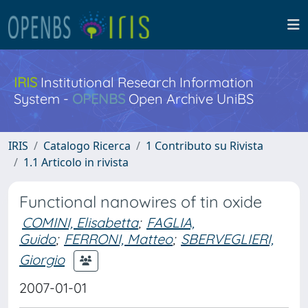
IRIS
Institutional Research Information
System -
OPENBS
Open Archive UniBS
IRIS
Catalogo Ricerca
1 Contributo su Rivista
1.1 Articolo in rivista
Functional nanowires of tin oxide
COMINI, Elisabetta
;
FAGLIA,
Guido
;
FERRONI, Matteo
;
SBERVEGLIERI,
Giorgio
2007-01-01