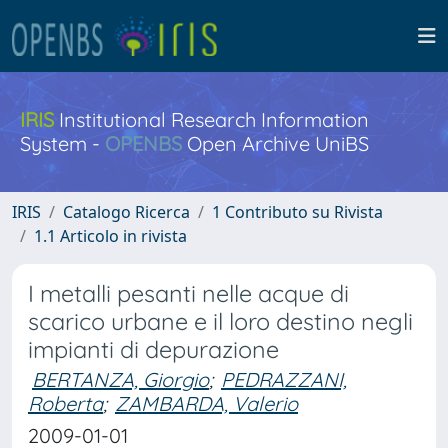
IRIS
Institutional Research Information
System -
OPENBS
Open Archive UniBS
IRIS
Catalogo Ricerca
1 Contributo su Rivista
1.1 Articolo in rivista
I metalli pesanti nelle acque di
scarico urbane e il loro destino negli
impianti di depurazione
BERTANZA, Giorgio
;
PEDRAZZANI,
Roberta
;
ZAMBARDA, Valerio
2009-01-01