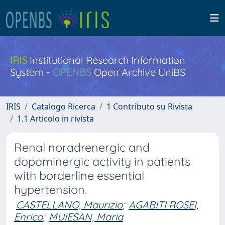
IRIS
Institutional Research Information
System -
OPENBS
Open Archive UniBS
IRIS
Catalogo Ricerca
1 Contributo su Rivista
1.1 Articolo in rivista
Renal noradrenergic and
dopaminergic activity in patients
with borderline essential
hypertension.
CASTELLANO, Maurizio
;
AGABITI ROSEI,
Enrico
;
MUIESAN, Maria