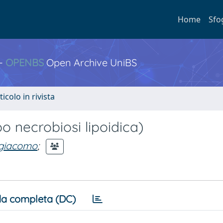
Home
Sfo
 -
OPENBS
Open Archive UniBS
ticolo in rivista
po necrobiosi lipoidica)
giacomo
;
a completa (DC)