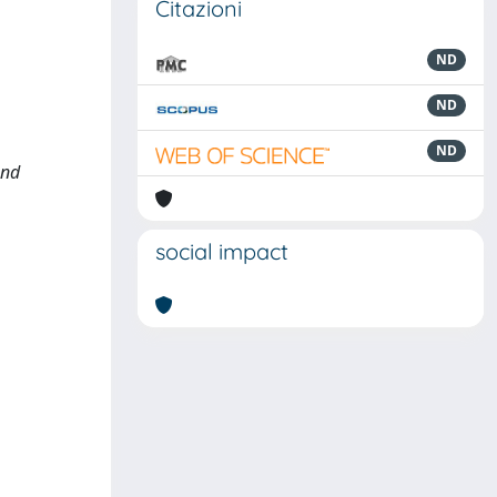
Citazioni
ND
ND
ND
and
social impact