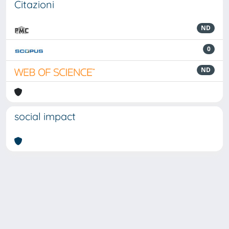
Citazioni
ND
0
ND
social impact
Powered by
IRIS
-
about IRIS
-