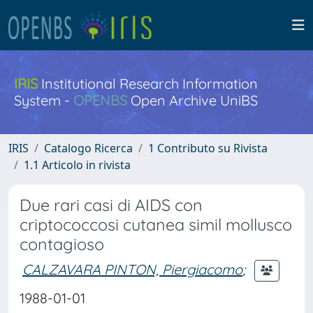
IRIS
Institutional Research Information
System -
OPENBS
Open Archive UniBS
IRIS
Catalogo Ricerca
1 Contributo su Rivista
1.1 Articolo in rivista
Due rari casi di AIDS con
criptococcosi cutanea simil mollusco
contagioso
CALZAVARA PINTON, Piergiacomo
;
1988-01-01