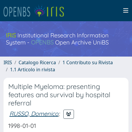
IRIS
Institutional Research Information
System -
OPENBS
Open Archive UniBS
IRIS
Catalogo Ricerca
1 Contributo su Rivista
1.1 Articolo in rivista
Multiple Myeloma: presenting
features and survival by hospital
referral
RUSSO, Domenico
;
1998-01-01