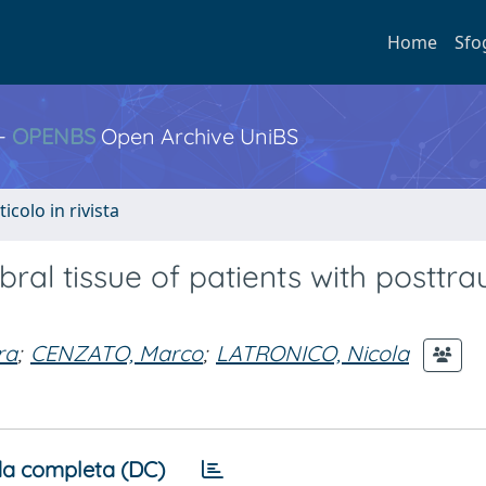
Home
Sfo
 -
OPENBS
Open Archive UniBS
ticolo in rivista
ral tissue of patients with posttr
ra
;
CENZATO, Marco
;
LATRONICO, Nicola
a completa (DC)