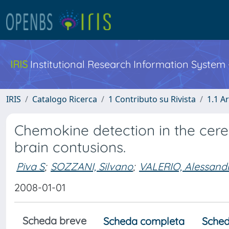
IRIS
Institutional Research Information System
IRIS
Catalogo Ricerca
1 Contributo su Rivista
1.1 Ar
Chemokine detection in the cereb
brain contusions.
Piva S
;
SOZZANI, Silvano
;
VALERIO, Alessand
2008-01-01
Scheda breve
Scheda completa
Sched