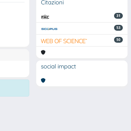
Citazioni
31
53
50
social impact