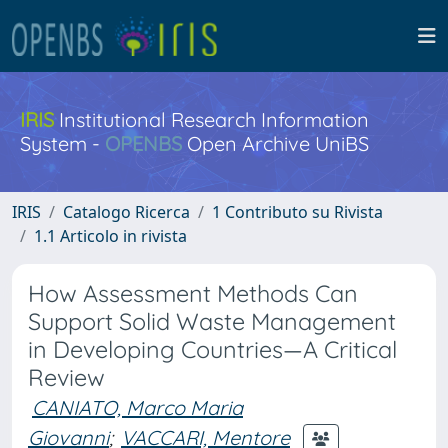
IRIS
Institutional Research Information
System -
OPENBS
Open Archive UniBS
IRIS
Catalogo Ricerca
1 Contributo su Rivista
1.1 Articolo in rivista
How Assessment Methods Can
Support Solid Waste Management
in Developing Countries—A Critical
Review
CANIATO, Marco Maria
Giovanni
;
VACCARI, Mentore