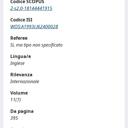
Codice SCOPUS
2-s2.0-18144441915
Codice ISI
WOS:A1993LJ62400028
Referee
Sì, ma tipo non specificato
Lingua/e
Inglese
Rilevanza
Internazionale
Volume
11(7)
Da pagina
395