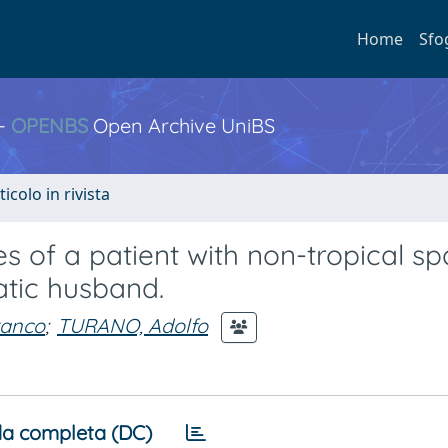
Home
Sfo
 -
OPENBS
Open Archive UniBS
ticolo in rivista
 of a patient with non-tropical sp
tic husband.
ranco
;
TURANO, Adolfo
a completa (DC)