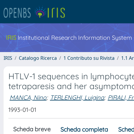
IRIS
Institutional Research Information System
IRIS
Catalogo Ricerca
1 Contributo su Rivista
1.1 Ar
HTLV-1 sequences in lymphocytes
tetraparesis and her asymptoma
MANCA, Nino
;
TERLENGHI, Luigina
;
PIRALI, F
1993-01-01
Scheda breve
Scheda completa
Sched