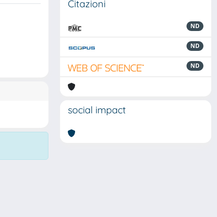
Citazioni
ND
ND
ND
social impact