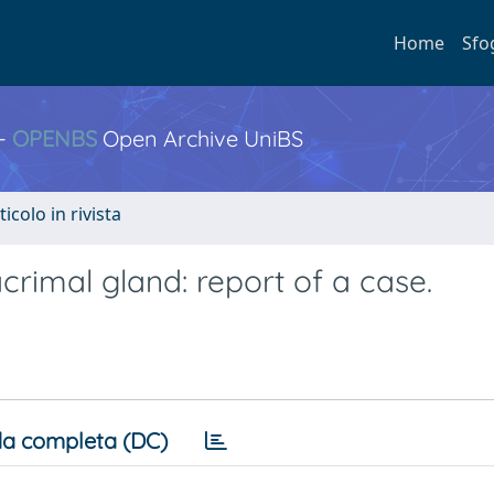
Home
Sfo
 -
OPENBS
Open Archive UniBS
ticolo in rivista
rimal gland: report of a case.
a completa (DC)